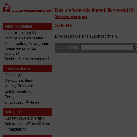
Das umfassende Immobilienportal für
Schwenningen
SUCHE
Alles Immobilien
Immobilien zum Kaufen
Bitte geben Sie einen Suchbegriff ein.
Immobilien zum Mieten
Maklerauftrag zu vergeben
Suchbegriffe:
Sollen wir fÃ¼r Sie
suchen?
Suchen Sie Interessenten?
Fremdleistungen
Concierge
Deko/Einrichtung
Umzug/Relocation
EntrÃ¼mpelung
Energie
alltagsgeschÃ¤fte.de
Anfragen
GebÃ¤udeversicherung
Subventionen/ZuschÃ¼sse
Finanzierung